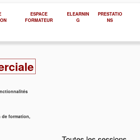
E
ESPACE
ELEARNIN
PRESTATIO
ION
FORMATEUR
G
NS
rciale
onctionnalités
n de formation,
Toutes les sessions