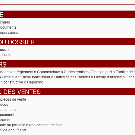
E
ichiers
documents
impressions
DU DOSSIER
ossier
 dossier
RS
odes de règlement o Commerciaux o Codes remises / Frais de port o Famille de cli
 Fiche client / fiche fournisseur o Unités et localisations o Famille d’articles o Fiche
n constructive o Reporting
N DES VENTES
s pièces de vente
pièces
n document
document
ocument
bale ou partielle d’une commande client
t de documents