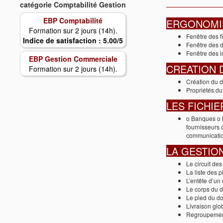
catégorie Comptabilité Gestion
EBP Comptabilité
ERGONOMI
Formation sur 2 jours (14h).
Fenêtre des f
Indice de satisfaction : 5.00/5
Fenêtre des 
Fenêtre des 
EBP Gestion Commerciale
CREATION 
Formation sur 2 jours (14h).
Création du d
Propriétés du
LES FICHIE
o Banques o M
fournisseurs o
communicatio
LA GESTIO
Le circuit de
La liste des 
L’entête d’u
Le corps du 
Le pied du d
Livraison glo
Regroupemen