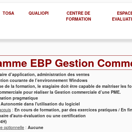
TOSA
QUALIOPI
CENTRE DE
ESPAC
FORMATION
EVALUAT
amme EBP Gestion Comme
ire d’application, administration des ventes
sation courante de l’environnement Windows
ue de la formation, le stagiaire doit être capable de maîtriser les f
ommerciale pour réaliser la Gestion commerciale d’une PME.
ation pragmatique
:
Autonomie dans l'utilisation du logiciel
acquis
:
En cours de formation, par des exercices pratiques / En fi
aire d'auto-évaluation ou une certification
14H)
ble optionnelle
:
Aucune