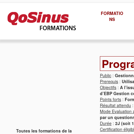
FORMATIO
NS
Progr
Public
:
Gestionna
Prerequis
:
Utili
Objectifs
:
A l’iss
d’EBP Gestion c
Points forts
:
Form
Résultat attendu
Mode Evaluation 
par un questionn
Durée
:
2J (soit 
Certification éligi
Toutes les formations de la