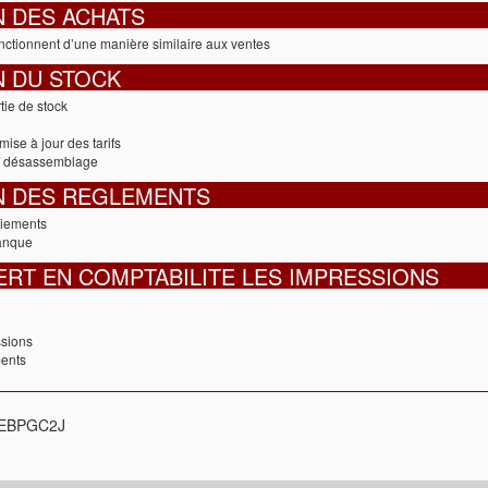
N DES ACHATS
nctionnent d’une manière similaire aux ventes
N DU STOCK
tie de stock
mise à jour des tarifs
/ désassemblage
N DES REGLEMENTS
aiements
anque
ERT EN COMPTABILITE LES IMPRESSIONS
ssions
ments
 EBPGC2J